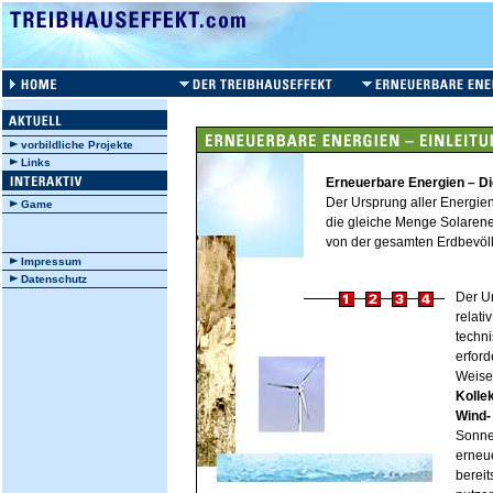
vorbildliche Projekte
Links
Erneuerbare Energien – Di
Der Ursprung aller Energien 
Game
die gleiche Menge Solarener
von der gesamten Erdbevölk
Impressum
Datenschutz
Der Un
relati
techn
erford
Weise
Kolle
Wind-
Sonne
erneue
bereit