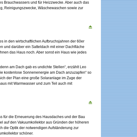
s Brauchwassers und für Heizzwecke. Aber auch das
ng, Reinigungszwecke, Wäschewaschen sowie zur
 in den wirtschaftlichen Aufbruchsjahren der 60er
en und darüber ein Satteldach mit einer Dachfläche
hnen das Haus noch. Aber sonst ein Haus wie jedes
 denn am Dach gab es undichte Stellen“, erzählt Leo
 die kostenlose Sonnenenergie am Dach anzuzapfen“ so
ich der Plan eine große Solaranlage im Zuge der
haus mit Warmwasser und zum Teil auch mit
huss für die Erneuerung des Hausdaches und der Bau
iel auf den Vakuumkollektor aus Gründen der höheren
uch die Optik der notwendigen Aufständerung zur
mkollektor schöner.