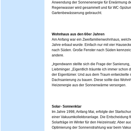
Anwendung der Sonnenenergie für Erwärmung de
Regenwasser wird gesammelt und für WC-Spülu
Gartenbewässerung gebraucht.
Wohnhaus aus den 60er Jahren
Am Anfang war ein Zweifamilienwohnhaus, welches
Jahre erbaut wurde. Einfach nur mit vier Hauseck
nach Süden. Große Fenster nach Süden kennzeic
andere.
„Irgendwann stellte sich die Frage der Sanierung,
Liebminger. „Eigentlich träumte ich immer schon
der Eigentümer. Und aus dem Traum entwickelte s
Dachsanierung zu bauen. Diese sollte das Wohn
Heizenergie aus der Sonnenwärme versorgen.
Solar- Sonnenklar
Im Jahre 1998, Anfang Mai, erfolgte der Startsc
einer Vakuumkollektoranlage. Die Entscheidung f
Solarträge im Winter für den Heizeinsatz. Aber a
Optimierung der Sonnenstrahlung war beim Vakuu