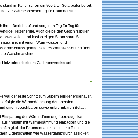
tand im Keller schon ein 500 Liter Solarboiler bereit.
icher zur Wärmespeicherung für Raumheizung
ihren Betrieb auf und sorgt nun Tag für Tag für
wendige Heizenergie. Auch die beiden Geschirrspüler
as wertvollen und kostspieligen Strom spart. Seit
hmaschine mit einem Warmwasser- und
sseranschluss gelangt solares Warmwasser und über
 die Waschmaschine.
it Holz oder mit einem Gasbrennwertkessel
war der erste Schritt zum Superniedrigenergiehaus“,
ng erfolgte die Wärmedämmung der obersten
 und einem begehbaren sowie unbrennbaren Belag.
und Einsparung der Wärmedämmung überzeugt, kam
 Haus ringsum mit Wärmedämmung einpacken und die
fähigkeit der Baumaterialien sollte eine Rolle
schen Eigenschaften wie Wasserdampfdurchlässigkeit,