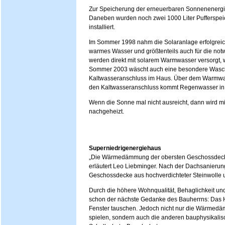
Zur Speicherung der erneuerbaren Sonnenenergie s
Daneben wurden noch zwei 1000 Liter Pufferspe
installiert.
Im Sommer 1998 nahm die Solaranlage erfolgreich 
warmes Wasser und größtenteils auch für die not
werden direkt mit solarem Warmwasser versorgt, w
Sommer 2003 wäscht auch eine besondere Wasc
Kaltwasseranschluss im Haus. Über dem Warmwa
den Kaltwasseranschluss kommt Regenwasser in
Wenn die Sonne mal nicht ausreicht, dann wird m
nachgeheizt.
Superniedrigenergiehaus
„Die Wärmedämmung der obersten Geschossdecke 
erläutert Leo Liebminger. Nach der Dachsanieru
Geschossdecke aus hochverdichteter Steinwolle
Durch die höhere Wohnqualität, Behaglichkeit 
schon der nächste Gedanke des Bauherrns: Das
Fenster tauschen. Jedoch nicht nur die Wärmedämm
spielen, sondern auch die anderen bauphysikali