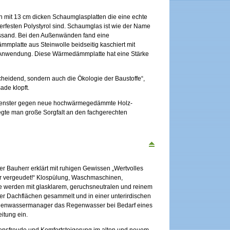
 mit 13 cm dicken Schaumglasplatten die eine echte
rfesten Polystyrol sind. Schaumglas ist wie der Name
assand. Bei den Außenwänden fand eine
mplatte aus Steinwolle beidseitig kaschiert mit
 Anwendung. Diese Wärmedämmplatte hat eine Stärke
eidend, sondern auch die Ökologie der Baustoffe“,
ade klopft.
Fenster gegen neue hochwärmegedämmte Holz-
egte man große Sorgfalt an den fachgerechten
 Bauherr erklärt mit ruhigen Gewissen „Wertvolles
ehr vergeudet!“ Klospülung, Waschmaschinen,
werden mit glasklarem, geruchsneutralen und reinem
 Dachflächen gesammelt und in einer unterirdischen
Regenwassermanager das Regenwasser bei Bedarf eines
itung ein.