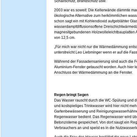
Schallschutz, Brandschutz usw.
2003 war es soweit: Die Kellerwände dämmte man
ökologische Alternative zum herkömmlichen wasse
schon sagt ein mit Kohlendioxid aufgeblähter Gl
wasserdampfdiffusionsoffene Dreischichtwärmedäm
magnesitgebundenen Holzwolleleichtbauplatten
von 12,5 cm.
„Für mich war nicht nur die Wärmedämmung entsch
unterstreicht Leo Liebminger wenn er auf die Fass
Während der Fassadensanierung sind auch die 
Aluminium-Fenster getauscht worden. Auch hier l
Anschluss der Wärmedämmung an die Fenster.
Regen bringt Segen
Das Wasser rauscht durch die WC-Spülung und der
und kostspieliges Trinkwasser wird hier nicht m
Gartenbewässerung und Reinigungswasserhähne 
Regenwasser bedient. Das Regenwasser wird über
Betonzisterne gespeichert. Von dort saugt ein 
Verbrauchers an und speist es in die Nutzwasserle